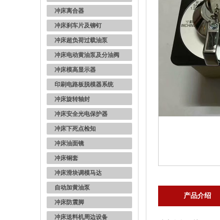
冲床离合器
冲床刹车片及铆钉
冲床超负荷过载油泵
冲床电动黄油泵及分油阀
冲床模高显示器
印刷电路板脱模器系统
冲床旋转轴封
冲床安全光电保护器
冲床下死点检知
冲床油面镜
冲床铜套
冲床滑块调模马达
自动加黄油泵
产品介绍
冲床防震脚
冲床送料机周边设备