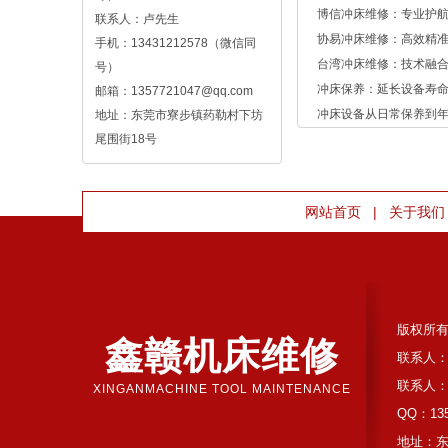
博信冲床维修：专业护
联系人：卢先生
协易冲床维修：高效精
手机：13431212578（微信同
台湾冲床维修：技术融
号）
冲床保养：延长设备寿命
邮箱：1357721047@qq.com
冲床设备从日常保养到
地址：东莞市寮步镇药勒村下坊
尾围街18号
|
网站首页
关于我们
版权所
鑫赣机床维修
联系人：
联系人：
XINGANMACHINE TOOL MAINTENANCE
QQ：135
地址：东