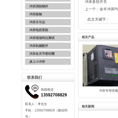
冲床多段开关
冲床涡轮蜗杆
上一个：
金丰冲床P
冲床曲轴
此文关键字：
冲床主马达
冲床电控系统
相关产品
冲床现场吨位测试
冲床机械配件
冲床各关节密封圈
桌上小冲床
联系我们
热线电话
冲床专用变频
13592708829
联系人：李先生
相关新闻
手机：13592708829（微信同
号）