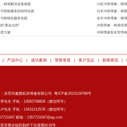
航，精准解决设备难题
小松冲床维修：精
准与智能服务的协同实践
日本冲床维修：精
合与精细化服务实践
金丰冲床维修：精
的“黄金法则”
冲床维修：精准排
年度大修
冲床维修安全管理
|
|
|
|
|
|
产品中心
成功案例
荣誉资质
客户见证
新闻资讯
有：东莞市鑫赣机床维修有限公司
粤ICP备2023129799号
李先生 手机：13592708829（微信同号）
卢先生 手机：13431212578（微信同号）
7721047 邮箱：1357721047@qq.com
莞市寮步镇药勒村下坊尾围街18号