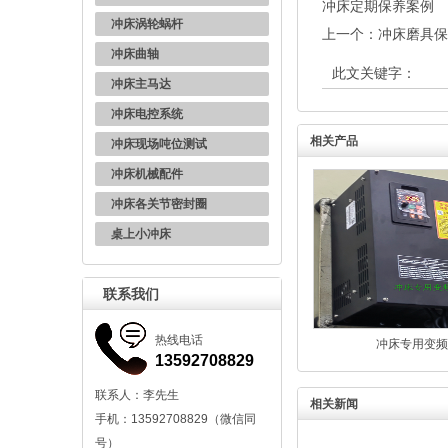
冲床定期保养案例
冲床涡轮蜗杆
上一个：
冲床磨具保
冲床曲轴
此文关键字：
冲床主马达
冲床电控系统
相关产品
冲床现场吨位测试
冲床机械配件
冲床各关节密封圈
桌上小冲床
联系我们
热线电话
冲床专用变频
13592708829
联系人：李先生
相关新闻
手机：13592708829（微信同
号）