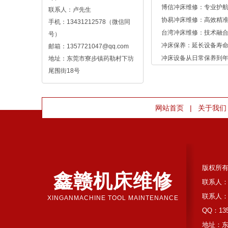
博信冲床维修：专业护
联系人：卢先生
协易冲床维修：高效精
手机：13431212578（微信同
台湾冲床维修：技术融
号）
冲床保养：延长设备寿命
邮箱：1357721047@qq.com
冲床设备从日常保养到
地址：东莞市寮步镇药勒村下坊
尾围街18号
|
网站首页
关于我们
版权所
鑫赣机床维修
联系人：
联系人：
XINGANMACHINE TOOL MAINTENANCE
QQ：135
地址：东