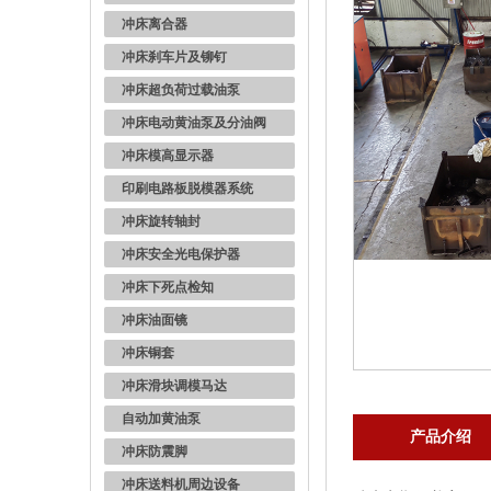
冲床离合器
冲床刹车片及铆钉
冲床超负荷过载油泵
冲床电动黄油泵及分油阀
冲床模高显示器
印刷电路板脱模器系统
冲床旋转轴封
冲床安全光电保护器
冲床下死点检知
冲床油面镜
冲床铜套
冲床滑块调模马达
自动加黄油泵
产品介绍
冲床防震脚
冲床送料机周边设备