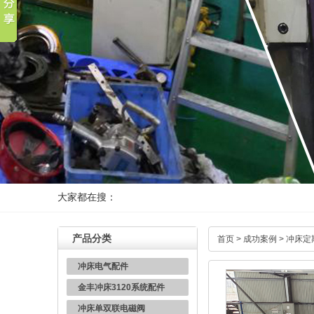
大家都在搜：
产品分类
首页
>
成功案例
>
冲床定
冲床电气配件
金丰冲床3120系统配件
冲床单双联电磁阀