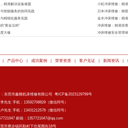
航，精准解决设备难题
小松冲床维修：精
准与智能服务的协同实践
日本冲床维修：精
合与精细化服务实践
金丰冲床维修：精
的“黄金法则”
冲床维修：精准排
年度大修
冲床维修安全管理
|
|
|
|
|
|
产品中心
成功案例
荣誉资质
客户见证
新闻资讯
有：东莞市鑫赣机床维修有限公司
粤ICP备2023129799号
李先生 手机：13592708829（微信同号）
卢先生 手机：13431212578（微信同号）
7721047 邮箱：1357721047@qq.com
莞市寮步镇药勒村下坊尾围街18号