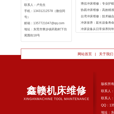
博信冲床维修：专业护
联系人：卢先生
协易冲床维修：高效精
手机：13431212578（微信同
台湾冲床维修：技术融
号）
冲床保养：延长设备寿命
邮箱：1357721047@qq.com
冲床设备从日常保养到
地址：东莞市寮步镇药勒村下坊
尾围街18号
|
网站首页
关于我们
版权所
鑫赣机床维修
联系人：
联系人：
XINGANMACHINE TOOL MAINTENANCE
QQ：135
地址：东