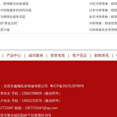
航，精准解决设备难题
小松冲床维修：精
准与智能服务的协同实践
日本冲床维修：精
合与精细化服务实践
金丰冲床维修：精
的“黄金法则”
冲床维修：精准排
年度大修
冲床维修安全管理
|
|
|
|
|
|
产品中心
成功案例
荣誉资质
客户见证
新闻资讯
有：东莞市鑫赣机床维修有限公司
粤ICP备2023129799号
李先生 手机：13592708829（微信同号）
卢先生 手机：13431212578（微信同号）
7721047 邮箱：1357721047@qq.com
莞市寮步镇药勒村下坊尾围街18号