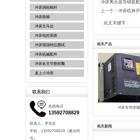
冲床离合器导销套配
冲床涡轮蜗杆
上一个：
冲床机身开
冲床曲轴
此文关键字：
冲床主马达
冲床电控系统
相关产品
冲床现场吨位测试
冲床机械配件
冲床各关节密封圈
桌上小冲床
联系我们
热线电话
冲床专用变频
13592708829
联系人：李先生
相关新闻
手机：13592708829（微信同
号）