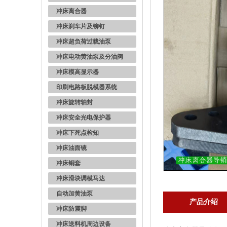
冲床离合器
冲床刹车片及铆钉
冲床超负荷过载油泵
冲床电动黄油泵及分油阀
冲床模高显示器
印刷电路板脱模器系统
冲床旋转轴封
冲床安全光电保护器
冲床下死点检知
冲床油面镜
冲床铜套
冲床滑块调模马达
自动加黄油泵
产品介绍
冲床防震脚
冲床送料机周边设备