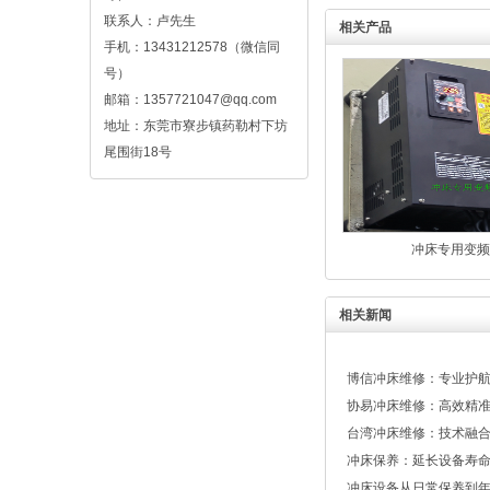
联系人：卢先生
相关产品
手机：13431212578（微信同
号）
邮箱：1357721047@qq.com
地址：东莞市寮步镇药勒村下坊
尾围街18号
冲床专用变频
相关新闻
博信冲床维修：专业护
协易冲床维修：高效精
台湾冲床维修：技术融
冲床保养：延长设备寿命
冲床设备从日常保养到