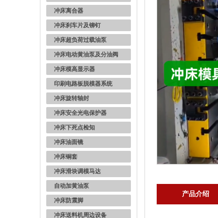
冲床离合器
冲床刹车片及铆钉
冲床超负荷过载油泵
冲床电动黄油泵及分油阀
冲床模高显示器
印刷电路板脱模器系统
冲床旋转轴封
冲床安全光电保护器
冲床下死点检知
冲床油面镜
冲床铜套
冲床滑块调模马达
自动加黄油泵
产品介绍
冲床防震脚
冲床送料机周边设备