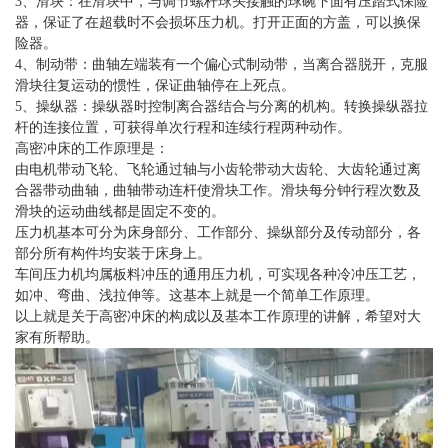
3、滑块：在滑块中，与调节螺杆球头接触的球碗下面有压踏式保险
器，保证了在超载时不会损坏压力机。打开正面的方盖，可以换保
险器。
4、制动带：曲轴左端装有一个偏心式制动带，当离合器脱开，克服
滑块往复运动的惯性，保证曲轴停在上死点。
5、操纵器：操纵器时控制离合器结合与分离的机构。转换操纵器拉
杆的连接位置，可获得单次行程和连续行程两种动作。
高密冲床的工作原理是：
由电机带动飞轮、飞轮通过轴与小齿轮带动大齿轮、大齿轮通过离
合器带动曲轴，曲轴带动连杆使滑块工作。滑块每分钟行程次数及
滑块的运动曲线都是固定不变的。
压力机基本可分为床身部分、工作部分、操纵部分及传动部分，各
部分所有构件均安装于床身上。
车间压力机均属板料冲压的通用压力机，可实现各种冷冲压工艺，
如冲、弯曲、浅拉伸等。这基本上就是一个简单工作原理。
以上就是关于高密冲床的构成以及基本工作原理的讲解，希望对大
家有所帮助。