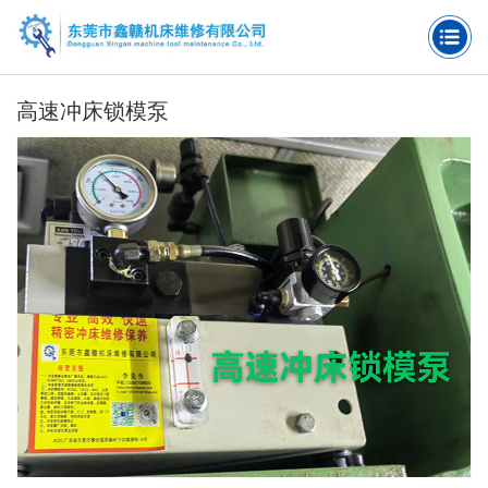
高速冲床锁模泵