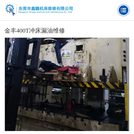
金丰400T冲床漏油维修