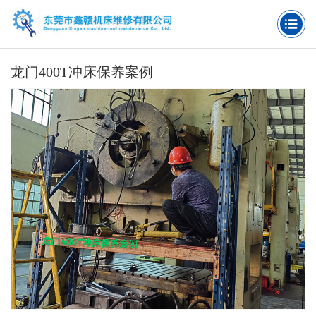
龙门400T冲床保养案例