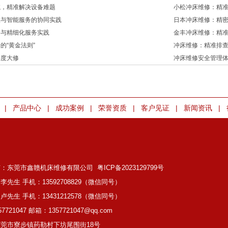
航，精准解决设备难题
小松冲床维修：精
准与智能服务的协同实践
日本冲床维修：精
合与精细化服务实践
金丰冲床维修：精
的“黄金法则”
冲床维修：精准排
年度大修
冲床维修安全管理
|
|
|
|
|
|
产品中心
成功案例
荣誉资质
客户见证
新闻资讯
有：东莞市鑫赣机床维修有限公司
粤ICP备2023129799号
李先生 手机：13592708829（微信同号）
卢先生 手机：13431212578（微信同号）
7721047 邮箱：1357721047@qq.com
莞市寮步镇药勒村下坊尾围街18号