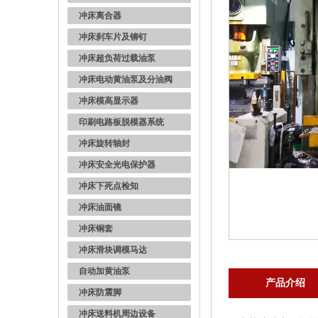
冲床离合器
冲床刹车片及铆钉
冲床超负荷过载油泵
冲床电动黄油泵及分油阀
冲床模高显示器
印刷电路板脱模器系统
冲床旋转轴封
冲床安全光电保护器
冲床下死点检知
冲床油面镜
冲床铜套
冲床滑块调模马达
自动加黄油泵
产品介绍
冲床防震脚
冲床送料机周边设备