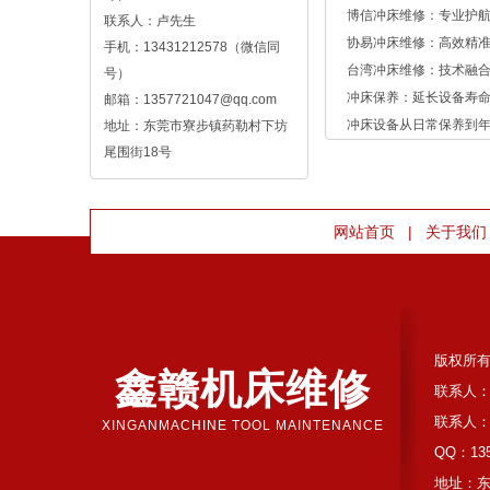
博信冲床维修：专业护
联系人：卢先生
协易冲床维修：高效精
手机：13431212578（微信同
台湾冲床维修：技术融
号）
冲床保养：延长设备寿命
邮箱：1357721047@qq.com
冲床设备从日常保养到
地址：东莞市寮步镇药勒村下坊
尾围街18号
|
网站首页
关于我们
版权所
鑫赣机床维修
联系人：
联系人：
XINGANMACHINE TOOL MAINTENANCE
QQ：135
地址：东