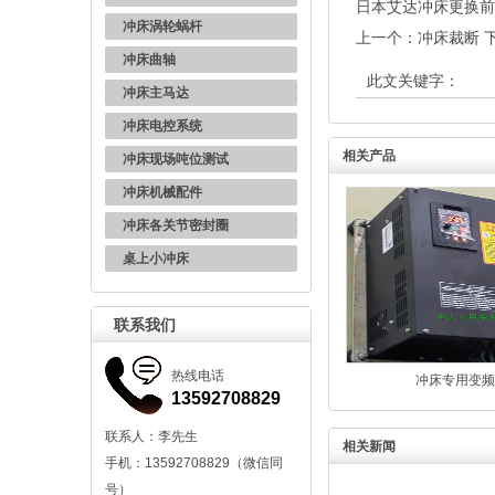
日本艾达冲床更换前
冲床涡轮蜗杆
上一个：
冲床裁断
冲床曲轴
此文关键字：
冲床主马达
冲床电控系统
相关产品
冲床现场吨位测试
冲床机械配件
冲床各关节密封圈
桌上小冲床
联系我们
热线电话
冲床专用变频
13592708829
联系人：李先生
相关新闻
手机：13592708829（微信同
号）